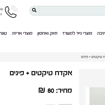
שר
42
תיבה
מוצרי נייר למשרד
תיוק ואחסון
מוצרי אריזה
טונר
קטים + פינים
אקדח טיקטים + פינים
מחיר:
80 ₪