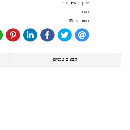
יצרן
איינשטיין
דגם
משלוח
0 ₪
קבצים טכניים