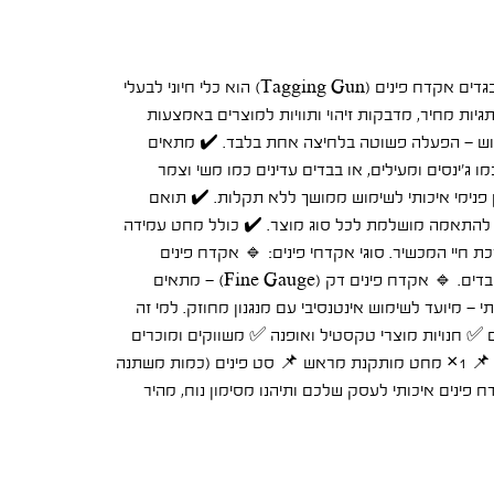
אקדח פינים לתגיות מחיר – הכלי המושלם לחנויות בגדים אקדח פינים (Tagging Gun) הוא כלי חיוני לבעלי
גיות מחיר, מדבקות זיהוי ותוויות למוצרים באמצעות
שימוש – הפעלה פשוטה בלחיצה אחת בלבד. ✔️ מתאים
 ג'ינסים ומעילים, או בבדים עדינים כמו משי וצמר
ן פנימי איכותי לשימוש ממושך ללא תקלות. ✔️ תואם
גדלים שונים – זמין באורכים של 15-75 מ"מ להתאמה מושלמת לכל סוג מוצר. ✔️ כולל מחט עמידה
 חיי המכשיר. סוגי אקדחי פינים: 🔹 אקדח פינים
סטנדרטי – מיועד לשימוש כללי, מתאים לרוב סוגי הבדים. 🔹 אקדח פינים דק (Fine Gauge) – מתאים
 – מיועד לשימוש אינטנסיבי עם מנגנון מחוזק. למי זה
 ✅ חנויות מוצרי טקסטיל ואופנה ✅ משווקים ומוכרים
אונליין מה כלול בערכה? 📌 1× אקדח פינים איכותי 📌 1× מחט מותקנת מראש 📌 סט פינים (כמות משתנה
פינים איכותי לעסק שלכם ותיהנו מסימון נוח, מהיר