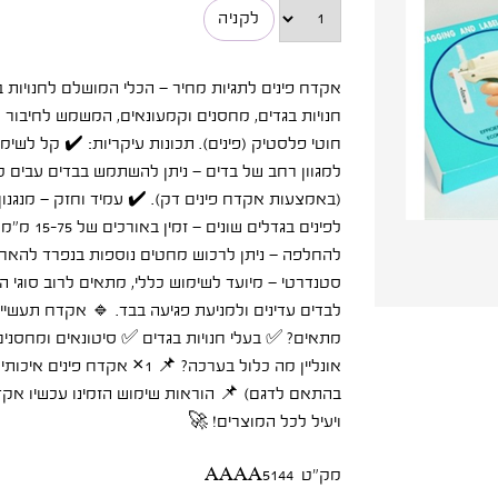
חנויות בגדים, מחסנים וקמעונאים, המשמש לחיבור ת
חוטי פלסטיק (פינים). תכונות עיקריות: ✔️ קל ל
למגוון רחב של בדים – ניתן להשתמש בבדים עבים כמו
(באמצעות אקדח פינים דק). ✔️ עמיד וחזק – מנגנו
לפינים ב
להחלפה – ניתן לרכוש מחטים נוספות בנפרד להארכת
לבדים עדינים ולמניעת פגיעה בבד. 🔹 אקדח תעשייתי
מתאים? ✅ בעלי חנויות בגדים ✅ סיטונאים ומחסנים
בהתאם לדגם) 📌 הוראות שימוש הזמינו עכשיו אקדח 
ויעיל לכל המוצרים! 🚀
מק"ט
AAAA5144