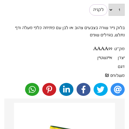
בלוק נייר שורה בצבעים צהוב או לבן עם פתיחה כלפי מעלה ודף
נתלש, בגדלים שונים
מק"ט
AAAA99
יצרן
איינשטיין
דגם
משלוח
0 ₪