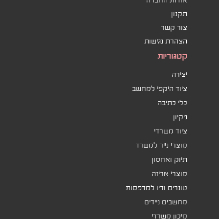
אודות החברה
תקנון
צור קשר
הצהרת נגישות
קטגוריות
יצירה
ציוד היקפי למחשב
כלי כתיבה
ניקיון
ציוד משרדי
מוצרי נייר למשרד
תיוק ואחסון
מוצרי אריזה
טונרים ודיו למדפסות
מחשבים ניידים
מיכון משרדי