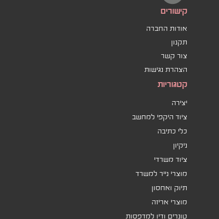
קישורים
אודות החברה
תקנון
צור קשר
הצהרת נגישות
קטגוריות
יצירה
ציוד היקפי למחשב
כלי כתיבה
ניקיון
ציוד משרדי
מוצרי נייר למשרד
תיוק ואחסון
מוצרי אריזה
טונרים ודיו למדפסות