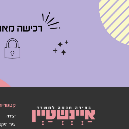
קטגוריות
יצירה
ציוד היק